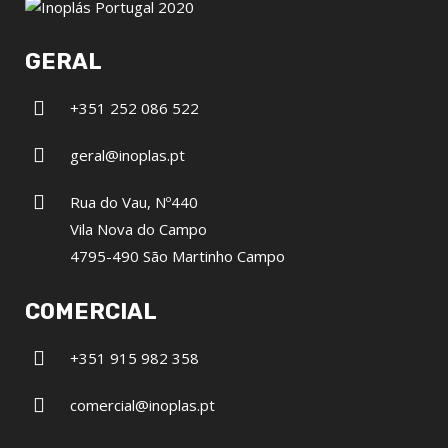
GERAL
+351 252 086 522
geral@inoplas.pt
Rua do Vau, Nº440
Vila Nova do Campo
4795-490 São Martinho Campo
COMERCIAL
+351 915 982 358
comercial@inoplas.pt