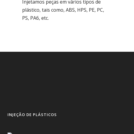
Injetamos peças em vários tipos de
plástico, tais como, ABS, HPS, PE, PC,
PS, PA6, etc.
INJEÇÃO DE PLÁSTICOS